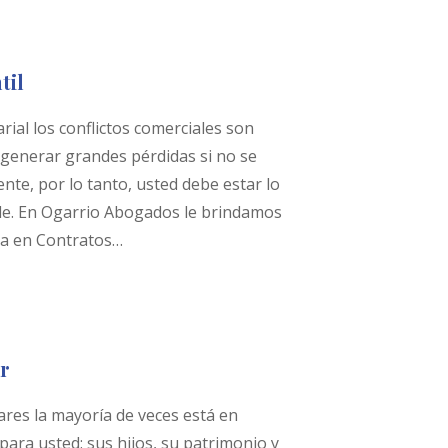
til
ial los conflictos comerciales son
generar grandes pérdidas si no se
e, por lo tanto, usted debe estar lo
le. En Ogarrio Abogados le brindamos
da en Contratos…
r
ares la mayoría de veces está en
para usted: sus hijos, su patrimonio y